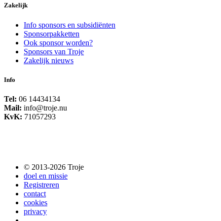
Zakelijk
Info sponsors en subsidiënten
Sponsorpakketten
Ook sponsor worden?
Sponsors van Troje
Zakelijk nieuws
Info
Tel:
06 14434134
Mail:
info@troje.nu
KvK:
71057293
© 2013-2026 Troje
doel en missie
Registreren
contact
cookies
privacy