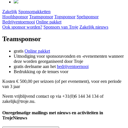
Zakelijk
Sponsorpakketten
Hoofdsponsor
Teamsponsor
Topsponsor
Spelsponsor
Bedrijventoernooi
Online pakket
Ook sponsor worden?
Sponsors van Troje
Zakelijk nieuws
Teamsponsor
gratis
Online pakket
Uitnodiging voor sponsoravonden en -evenementen wanneer
deze worden georganiseerd door Troje
gratis deelname aan het
bedrijventoernooi
Bedrukking op de tenues voor
Kosten € 500,00 per seizoen (of per evenement), voor een periode
van 3 jaar
Neem vrijblijvend contact op via +31(0)6 144 34 134 of
zakelijk@troje.nu.
Onregelmatige mailings met nieuws en activiteiten in
TrojeNieuws