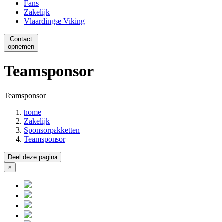
Fans
Zakelijk
Vlaardingse Viking
Contact
opnemen
Teamsponsor
Teamsponsor
home
Zakelijk
Sponsorpakketten
Teamsponsor
Deel deze pagina
×
Close