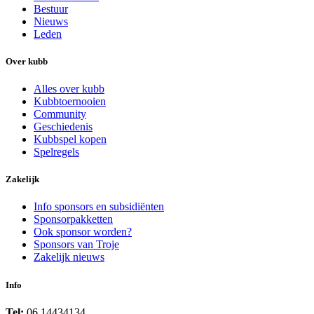
Bestuur
Nieuws
Leden
Over kubb
Alles over kubb
Kubbtoernooien
Community
Geschiedenis
Kubbspel kopen
Spelregels
Zakelijk
Info sponsors en subsidiënten
Sponsorpakketten
Ook sponsor worden?
Sponsors van Troje
Zakelijk nieuws
Info
Tel:
06 14434134