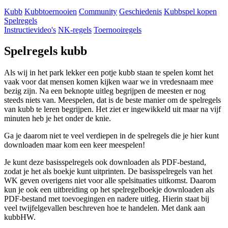
Kubb
Kubbtoernooien
Community
Geschiedenis
Kubbspel kopen
Spelregels
Instructievideo's
NK-regels
Toernooiregels
Spelregels kubb
Als wij in het park lekker een potje kubb staan te spelen komt het
vaak voor dat mensen komen kijken waar we in vredesnaam mee
bezig zijn. Na een beknopte uitleg begrijpen de meesten er nog
steeds niets van. Meespelen, dat is de beste manier om de spelregels
van kubb te leren begrijpen. Het ziet er ingewikkeld uit maar na vijf
minuten heb je het onder de knie.
Ga je daarom niet te veel verdiepen in de spelregels die je hier kunt
downloaden maar kom een keer meespelen!
Je kunt deze basisspelregels ook downloaden als PDF-bestand,
zodat je het als boekje kunt uitprinten. De basisspelregels van het
WK geven overigens niet voor alle spelsituaties uitkomst. Daarom
kun je ook een uitbreiding op het spelregelboekje downloaden als
PDF-bestand met toevoegingen en nadere uitleg. Hierin staat bij
veel twijfelgevallen beschreven hoe te handelen. Met dank aan
kubbHW.