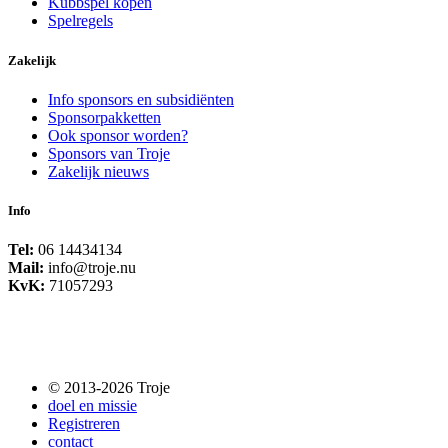
Kubbspel kopen
Spelregels
Zakelijk
Info sponsors en subsidiënten
Sponsorpakketten
Ook sponsor worden?
Sponsors van Troje
Zakelijk nieuws
Info
Tel:
06 14434134
Mail:
info@troje.nu
KvK:
71057293
© 2013-2026 Troje
doel en missie
Registreren
contact