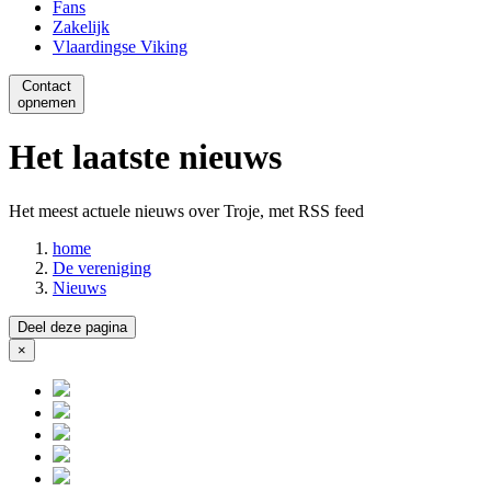
Fans
Zakelijk
Vlaardingse Viking
Contact
opnemen
Het laatste nieuws
Het meest actuele nieuws over Troje, met RSS feed
home
De vereniging
Nieuws
Deel deze pagina
×
Close