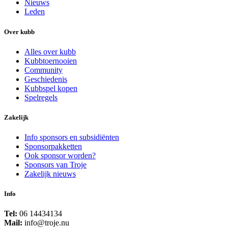
Nieuws
Leden
Over kubb
Alles over kubb
Kubbtoernooien
Community
Geschiedenis
Kubbspel kopen
Spelregels
Zakelijk
Info sponsors en subsidiënten
Sponsorpakketten
Ook sponsor worden?
Sponsors van Troje
Zakelijk nieuws
Info
Tel:
06 14434134
Mail:
info@troje.nu