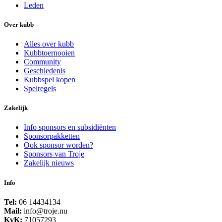
Leden
Over kubb
Alles over kubb
Kubbtoernooien
Community
Geschiedenis
Kubbspel kopen
Spelregels
Zakelijk
Info sponsors en subsidiënten
Sponsorpakketten
Ook sponsor worden?
Sponsors van Troje
Zakelijk nieuws
Info
Tel:
06 14434134
Mail:
info@troje.nu
KvK:
71057293