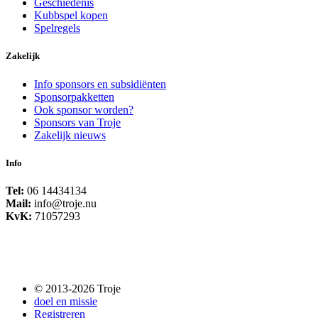
Geschiedenis
Kubbspel kopen
Spelregels
Zakelijk
Info sponsors en subsidiënten
Sponsorpakketten
Ook sponsor worden?
Sponsors van Troje
Zakelijk nieuws
Info
Tel:
06 14434134
Mail:
info@troje.nu
KvK:
71057293
© 2013-2026 Troje
doel en missie
Registreren