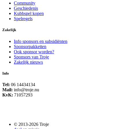
Community
Geschiedenis
Kubbspel kopen
Spelregels
Zakelijk
Info sponsors en subsidiënten
Sponsorpakketten
Ook sponsor worden?
Sponsors van Troje
Zakelijk nieuws
Info
Tel:
06 14434134
Mail:
info@troje.nu
KvK:
71057293
© 2013-2026 Troje